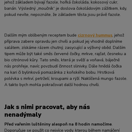
jehož základem bývají fazole, hořká čokoláda, kokosový cukr,
banán. Výsledný „moučník“ je doslova čokoládovým zážitkem, kdy,
pokud nevíte, nepoznáte, že základem těsta jsou právě fazole.
Dalším mým oblíbeným receptem bude
cizrnový hummus
, jehož
příprava zabere opravdu jen chvíli a pokud jej vhodně doplníme
salátem, získáme rázem chutný, zasycující a výživný oběd. Dalším
tipem může být také směs červené čočky, mrkve, rajčat, česneku a
bio citrónové kůry. Tato směs, která je svěží a voňavá, báječně
nás prohřeje, navíc povzbudí činnost slinivky. Dále hnědá čočka
na kari či bylinková pomazánka z koňského bobu. Hrstková
polévka s mrkví, petrželí, kroupami a rýží. Naklíčená mungo fazole.
A takto bych mohla pokračovat další hodnou chvíli.
Jak s nimi pracovat, aby nás
nenadýmaly
Před vařením luštěniny alespoň na 8 hodin namočíme
.
Doporučuje se použít co nejvíce vody, kterou během namáčení