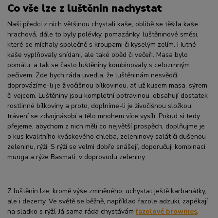
Co vše lze z luštěnin nachystat
Naši předci z nich většinou chystali kaše, oblibě se těšila kaše
hrachová, dále to byly polévky, pomazánky, luštěninové směsi,
které se míchaly společně s kroupami či kyselým zelím. Hutné
kaše vyplňovaly snídani, ale také oběd či večeři. Masa bylo
pomálu, a tak se často luštěniny kombinovaly s celozrnným
pečivem. Zde bych ráda uvedla, že luštěninám nesvědčí,
doprovázíme-li je živočišnou bílkovinou, ať už kusem masa, sýrem
či vejcem. Luštěniny jsou kompletní potravinou, obsahují dostatek
rostlinné bílkoviny a proto, doplníme-li je živočišnou složkou,
trávení se zdvojnásobí a tělo mnohem více vysílí. Pokud si tedy
přejeme, abychom z nich měli co největší prospěch, doplňujme je
o kus kvalitního kváskového chleba, zeleninový salát či dušenou
zeleninu, rýži. S rýží se velmi dobře snášejí, doporučuji kombinaci
munga a rýže Basmati, v doprovodu zeleniny.
Z luštěnin lze, kromě výše zmíněného, uchystat ještě karbanátky,
ale i dezerty. Ve světě se běžně, například fazole adzuki, zapékají
na sladko s rýží. Já sama ráda chystávám
fazolové brownies
,