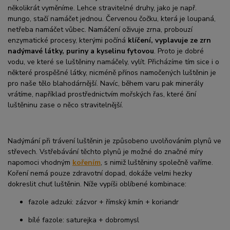
několikrát vyměníme. Lehce stravitelné druhy, jako je např.
mungo, stačí namáčet jednou. Červenou čočku, která je loupaná,
netřeba namáčet vůbec. Namáčení oživuje zrna, probouzí
enzymatické procesy, kterými počíná
klíčení, vyplavuje ze zrn
nadýmavé látky, puriny a kyselinu fytovou
. Proto je dobré
vodu, ve které se luštěniny namáčely, vylít. Přicházíme tím sice i o
některé prospěšné látky, nicméně přínos namočených luštěnin je
pro naše tělo blahodárnější. Navíc, během varu pak minerály
vrátíme, například prostřednictvím mořských řas, které činí
luštěninu zase o něco stravitelnější.
Nadýmání při trávení luštěnin je způsobeno uvolňováním plynů ve
střevech. Vstřebávání těchto plynů je možné do značné míry
napomoci vhodným
kořením
, s nimiž luštěniny společně vaříme.
Koření nemá pouze zdravotní dopad, dokáže velmi hezky
dokreslit chuť luštěnin. Níže vypíši oblíbené kombinace:
fazole adzuki: zázvor + římský kmín + koriandr
bílé fazole: saturejka + dobromysl