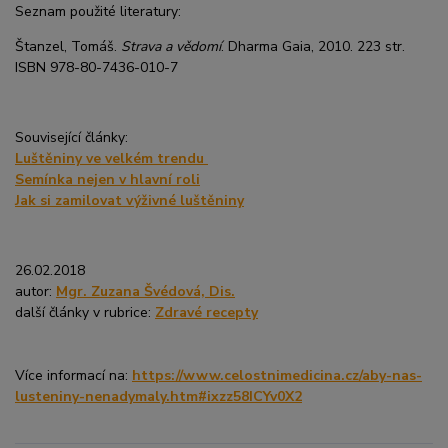
Seznam použité literatury:
Štanzel, Tomáš.
Strava a vědomí
. Dharma Gaia, 2010. 223 str.
ISBN 978-80-7436-010-7
Související články:
Luštěniny ve velkém trendu
Semínka nejen v hlavní roli
Jak si zamilovat výživné luštěniny
26.02.2018
autor:
Mgr. Zuzana Švédová, Dis.
další články v rubrice:
Zdravé recepty
Více informací na:
https://www.celostnimedicina.cz/aby-nas-
lusteniny-nenadymaly.htm#ixzz58ICYv0X2