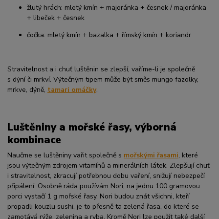
žlutý hrách: mletý kmín + majoránka + česnek / majoránka
+ libeček + česnek
čočka: mletý kmín + bazalka + římský kmín + koriandr
Stravitelnost a i chuť luštěnin se zlepší, vaříme-li je společně
s dýní či mrkví. Výtečným tipem může být směs mungo fazolky,
mrkve, dýně,
tamari omáčky
.
Luštěniny a mořské řasy, výborná
kombinace
Naučme se luštěniny vařit společně s
mořskými řasami
, které
jsou výtečným zdrojem vitamínů a minerálních látek. Zlepšují chuť
i stravitelnost, zkracují potřebnou dobu vaření, snižují nebezpečí
připálení. Osobně ráda používám Nori, na jednu 100 gramovou
porci vystačí 1 g mořské řasy. Nori budou znát všichni, kteří
propadli kouzlu sushi, je to přesně ta zelená řasa, do které se
zamotává rýže, zelenina a ryba. Kromě Nori lze použít také další