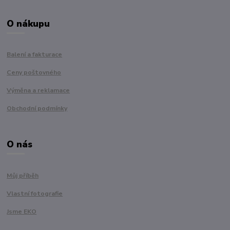
O nákupu
Balení a fakturace
Ceny poštovného
Výměna a reklamace
Obchodní podmínky
O nás
Můj příběh
Vlastní fotografie
Jsme EKO