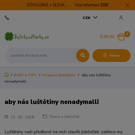
DOVOLENÁ + SLEVA . . . . . Více informací
ZDE
CZK
0
0,00 Kč
Menu
RADY a TIPY
Strava a Jídelníček
aby nás luštětiny
nenadymalli
aby nás luštětiny nenadymalli
Strava a Jídelníček
13
03
2018
Luštěniny, naši předkové na nich stavěli jídelníček, zatímco my,