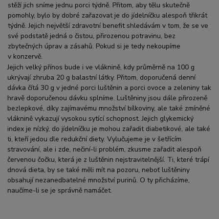
stěží jich sníme jednu porci týdně. Přitom, aby tělu skutečně
pomohly, bylo by dobré zařazovat je do jídelníčku alespoň třikrát
týdně. Jejich největší zdravotní benefit shledávám v tom, že se ve
své podstatě jedná o čistou, přirozenou potravinu, bez
zbytečných úprav a zásahů. Pokud si je tedy nekoupíme
v konzervě.
Jejich velký přínos bude i ve vláknině, kdy průměrně na 100 g
ukrývají zhruba 20 g balastní látky. Přitom, doporučená denní
dávka čítá 30 g v jedné porci luštěnin a porci ovoce a zeleniny tak
hravě doporučenou dávku splníme. Luštěniny jsou dále přirozeně
bezlepkové, díky zajímavému množství bílkoviny, ale také zmíněné
vláknině vykazují vysokou sytící schopnost. Jejich glykemický
index je nízký, do jídelníčku je mohou zařadit diabetikové, ale také
ti, kteří jedou dle redukční diety. Vylučujeme je v šetřícím
stravování, ale i zde, nečiní-li problém, zkusme zařadit alespoň
červenou čočku, která je z luštěnin nejstravitelnější. Ti, které trápí
dnová dieta, by se také měli mít na pozoru, neboť luštěniny
obsahují nezanedbatelné množství purinů. O ty přicházíme,
naučíme-li se je správně namáčet.