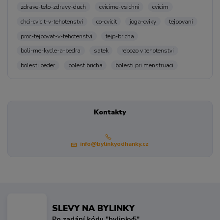
zdrave-telo-zdravy-duch
cvicime-vsichni
cvicim
chci-cvicit-v-tehotenstvi
co-cvicit
joga-cviky
tejpovani
proc-tejpovat-v-tehotenstvi
tejp-bricha
boli-me-kycle-a-bedra
satek
rebozo v tehotenstvi
bolesti beder
bolest bricha
bolesti pri menstruaci
Kontakty
info@bylinkyodhanky.cz
SLEVY NA BYLINKY
Po zadání kódu "bylinky5"