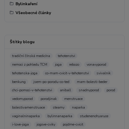
Bylinkaření
Všeobecné články
Štítky blogu
tradiční čínská medicína
tehotenstvi
nemoci z pohledu TCM
joga
rebozo
vonavyporod
tehotenska-joga
co-mam-cvicit-v-tehotenstvi
svivalnik
benkung
jsem-po-porodu-co-ted
mam-bolesti-beder
chci-pomoci-v-tehotenstvi
aniball
snadnyporod
porod
vedomyporod
porodjinak
menstruace
bolestivamenstruace
steamy
naparka
vaginalninaparka
bylinnanaparka
studenenohyaruce
i-love-joga
jogove-cviky
pojdme-cvicit