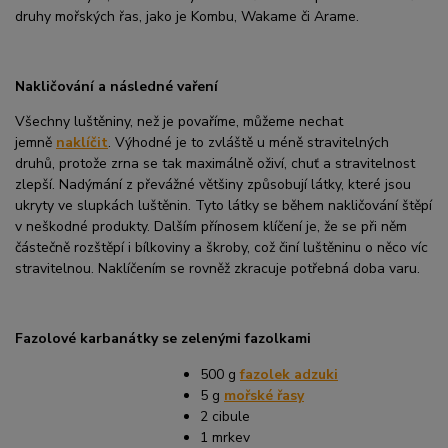
druhy mořských řas, jako je Kombu, Wakame či Arame.
Nakličování a následné vaření
Všechny luštěniny, než je povaříme, můžeme nechat
jemně
naklíčit
. Výhodné je to zvláště u méně stravitelných
druhů, protože zrna se tak maximálně oživí, chuť a stravitelnost
zlepší. Nadýmání z převážné většiny způsobují látky, které jsou
ukryty ve slupkách luštěnin. Tyto látky se během nakličování štěpí
v neškodné produkty. Dalším přínosem klíčení je, že se při něm
částečně rozštěpí i bílkoviny a škroby, což činí luštěninu o něco víc
stravitelnou. Naklíčením se rovněž zkracuje potřebná doba varu.
Fazolové karbanátky se zelenými fazolkami
500 g
fazolek adzuki
5 g
mořské řasy
2 cibule
1 mrkev