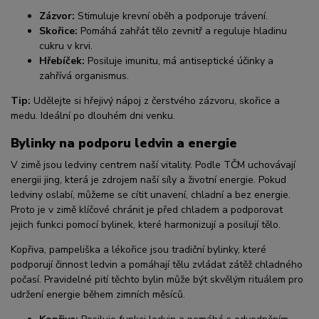
Zázvor:
Stimuluje krevní oběh a podporuje trávení.
Skořice:
Pomáhá zahřát tělo zevnitř a reguluje hladinu
cukru v krvi.
Hřebíček:
Posiluje imunitu, má antiseptické účinky a
zahřívá organismus.
Tip:
Udělejte si hřejivý nápoj z čerstvého zázvoru, skořice a
medu. Ideální po dlouhém dni venku.
Bylinky na podporu ledvin a energie
V zimě jsou ledviny centrem naší vitality. Podle TČM uchovávají
energii jing, která je zdrojem naší síly a životní energie. Pokud
ledviny oslabí, můžeme se cítit unavení, chladní a bez energie.
Proto je v zimě klíčové chránit je před chladem a podporovat
jejich funkci pomocí bylinek, které harmonizují a posilují tělo.
Kopřiva, pampeliška a lékořice jsou tradiční bylinky, které
podporují činnost ledvin a pomáhají tělu zvládat zátěž chladného
počasí. Pravidelné pití těchto bylin může být skvělým rituálem pro
udržení energie během zimních měsíců.