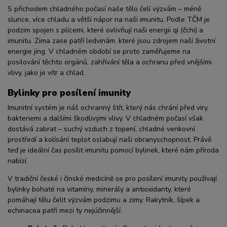
S příchodem chladného počasí naše tělo čelí výzvám – méně
slunce, více chladu a větší nápor na naši imunitu. Podle TČM je
podzim spojen s plícemi, které ovlivňují naši energii qi (čchi) a
imunitu. Zima zase patří ledvinám, které jsou zdrojem naší životní
energie jing. V chladném období se proto zaměřujeme na
posilování těchto orgánů, zahřívání těla a ochranu před vnějšími
vlivy, jako je vítr a chlad.
Bylinky pro posílení imunity
Imunitní systém je náš ochranný štít, který nás chrání před viry,
bakteriemi a dalšími škodlivými vlivy. V chladném počasí však
dostává zabrat – suchý vzduch z topení, chladné venkovní
prostředí a kolísání teplot oslabují naši obranyschopnost. Právě
teď je ideální čas posílit imunitu pomocí bylinek, které nám příroda
nabízí.
V tradiční české i čínské medicíně se pro posílení imunity používají
bylinky bohaté na vitamíny, minerály a antioxidanty, které
pomáhají tělu čelit výzvám podzimu a zimy. Rakytník, šípek a
echinacea patří mezi ty nejúčinnější.