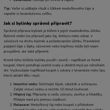
Tip:
Večer si udělejte rituál s šálkem meduňkového čaje a
zapalte si levandulovou svíčku.
Jak si bylinky správně připravit?
Správná příprava bylinek je klíčem k jejich maximálnímu účinku.
Bylinné směsi lze připravit jako čaj, tinkturu nebo odvar, v
závislosti na druhu bylinek a požadovaném účinku. Pravidelné
popíjení čaje s šípky, zázvorem nebo kopřivou může být nejen
prospěšné, ale také příjemné.
Kromě toho můžete bylinky použít i zevně – například ve formě
koupelí, které pomáhají uvolnit svaly a zklidnit mysl po náročném
dni. Vyzkoušejte například koupel s odvary z levandule nebo lípy,
která uklidní tělo i mysl.
Imunitní směs:
Smíchejte šípek, rakytník a echinaceu.
Zalijte vroucí vodou a nechte 10 minut louhovat.
Hřejivý čaj:
Připravte si směs zázvoru, skořice a hřebíčku.
Přidejte med pro jemnou sladkost.
Relaxace:
Meduňkový čaj nebo koupel s přídavkem
levandulového odvaru vám pomohou zakončit den v klidu.