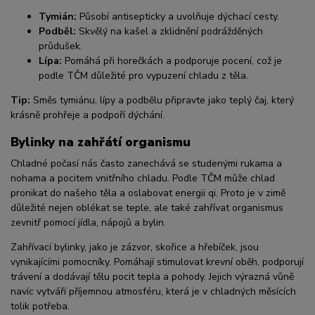
Tymián:
Působí antisepticky a uvolňuje dýchací cesty.
Podběl:
Skvělý na kašel a zklidnění podrážděných
průdušek.
Lípa:
Pomáhá při horečkách a podporuje pocení, což je
podle TČM důležité pro vypuzení chladu z těla.
Tip:
Směs tymiánu, lípy a podbělu připravte jako teplý čaj, který
krásně prohřeje a podpoří dýchání.
Bylinky na zahřátí organismu
Chladné počasí nás často zanechává se studenými rukama a
nohama a pocitem vnitřního chladu. Podle TČM může chlad
pronikat do našeho těla a oslabovat energii qi. Proto je v zimě
důležité nejen oblékat se teple, ale také zahřívat organismus
zevnitř pomocí jídla, nápojů a bylin.
Zahřívací bylinky, jako je zázvor, skořice a hřebíček, jsou
vynikajícími pomocníky. Pomáhají stimulovat krevní oběh, podporují
trávení a dodávají tělu pocit tepla a pohody. Jejich výrazná vůně
navíc vytváří příjemnou atmosféru, která je v chladných měsících
tolik potřeba.