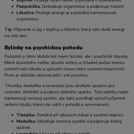
Kopřiva:
Posiluje funkci ledvin a pomáhá s odvodněním.
Pampeliška:
Detoxikuje organismus a podporuje trávení.
Lékořice:
Posiluje energii qi a pomáhá harmonizovat
organismus.
Tip:
Připravte si čaj z kopřivy a lékořice, který vám dodá energii
na celý den.
Bylinky na psychickou pohodu
Podzimní a zimní období má nejen fyzické, ale i psychické dopady.
Méně slunečního světla, dlouhé večery a chladné počasí mohou
ovlivnit naši náladu a způsobit únavu nebo sezónní melancholii.
Proto je důležité věnovat péči i své psychice.
Třezalka, meduňka a levandule jsou skvělými spojenci pro
uvolnění, zklidnění a podporu dobrého spánku. Tyto bylinky nejen
harmonizují nervový systém, ale také pomáhají vytvořit příjemné
večerní rituály, které nás udrží v pohodě a vyrovnanosti.
Třezalka:
Pomáhá při výkyvech nálad a sezónní depresi.
Meduňka:
Uklidňuje nervový systém a podporuje klidný
spánek.
Levandule:
Ulevuje při stresu a napětí.