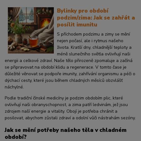
Bylinky pro období
podzim/zima: Jak se zahřát a
posílit imunitu
S příchodem podzimu a zimy se mění
nejen počasí, ale i rytmus našeho
života. Kratší dny, chladnější teploty a
méně slunečního světla ovlivňují naši
energii a celkové zdraví. Naše tělo přirozeně zpomaluje a začíná
se připravovat na období klidu a regenerace. V tomto čase je
důležité věnovat se podpoře imunity, zahřívání organismu a péči o
dýchací cesty, které jsou během chladných měsíců obzvlášť
náchylné.
Podle tradiční čínské medicíny je podzim obdobím plic, které
ovlivňují naši obranyschopnost, a zima patří ledvinám, jež jsou
zdrojem naší energie a vitality. Obojí je potřeba chránit a
posilovat, abychom zůstali zdraví a odolní vůči nástrahám sezóny.
Jak se mění potřeby našeho těla v chladném
období?