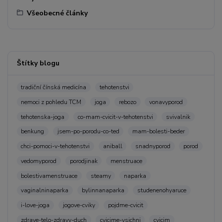
Všeobecné články
Štítky blogu
tradiční čínská medicína
tehotenstvi
nemoci z pohledu TCM
joga
rebozo
vonavyporod
tehotenska-joga
co-mam-cvicit-v-tehotenstvi
svivalnik
benkung
jsem-po-porodu-co-ted
mam-bolesti-beder
chci-pomoci-v-tehotenstvi
aniball
snadnyporod
porod
vedomyporod
porodjinak
menstruace
bolestivamenstruace
steamy
naparka
vaginalninaparka
bylinnanaparka
studenenohyaruce
i-love-joga
jogove-cviky
pojdme-cvicit
zdrave-telo-zdravy-duch
cvicime-vsichni
cvicim