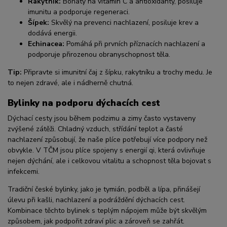
Rakytník:
Bohatý na vitamín C a antioxidanty, posiluje
imunitu a podporuje regeneraci.
Šípek:
Skvělý na prevenci nachlazení, posiluje krev a
dodává energii.
Echinacea:
Pomáhá při prvních příznacích nachlazení a
podporuje přirozenou obranyschopnost těla.
Tip:
Připravte si imunitní čaj z šípku, rakytníku a trochy medu. Je
to nejen zdravé, ale i nádherně chutná.
Bylinky na podporu dýchacích cest
Dýchací cesty jsou během podzimu a zimy často vystaveny
zvýšené zátěži. Chladný vzduch, střídání teplot a časté
nachlazení způsobují, že naše plíce potřebují více podpory než
obvykle. V TČM jsou plíce spojeny s energií qi, která ovlivňuje
nejen dýchání, ale i celkovou vitalitu a schopnost těla bojovat s
infekcemi.
Tradiční české bylinky, jako je tymián, podběl a lípa, přinášejí
úlevu při kašli, nachlazení a podráždění dýchacích cest.
Kombinace těchto bylinek s teplým nápojem může být skvělým
způsobem, jak podpořit zdraví plic a zároveň se zahřát.