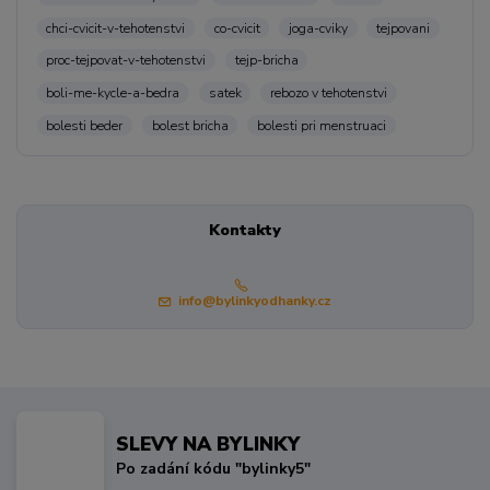
chci-cvicit-v-tehotenstvi
co-cvicit
joga-cviky
tejpovani
proc-tejpovat-v-tehotenstvi
tejp-bricha
boli-me-kycle-a-bedra
satek
rebozo v tehotenstvi
bolesti beder
bolest bricha
bolesti pri menstruaci
Kontakty
info@bylinkyodhanky.cz
SLEVY NA BYLINKY
Po zadání kódu "bylinky5"