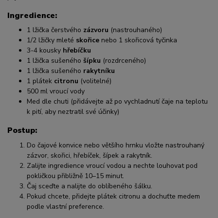
Ingredience:
1 lžička čerstvého
zázvoru
(nastrouhaného)
1/2 lžičky mleté
skořice
nebo 1 skořicová tyčinka
3-4 kousky
hřebíčku
1 lžička sušeného
šípku
(rozdrceného)
1 lžička sušeného
rakytníku
1 plátek
citronu
(volitelné)
500 ml vroucí vody
Med dle chuti (přidávejte až po vychladnutí čaje na teplotu
k pití, aby neztratil své účinky)
Postup:
Do čajové konvice nebo většího hrnku vložte nastrouhaný
zázvor, skořici, hřebíček, šípek a rakytník.
Zalijte ingredience vroucí vodou a nechte louhovat pod
pokličkou přibližně 10–15 minut.
Čaj sceďte a nalijte do oblíbeného šálku.
Pokud chcete, přidejte plátek citronu a dochuťte medem
podle vlastní preference.