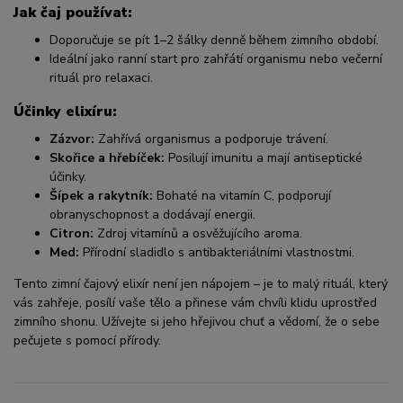
Jak čaj používat:
Doporučuje se pít 1–2 šálky denně během zimního období.
Ideální jako ranní start pro zahřátí organismu nebo večerní
rituál pro relaxaci.
Účinky elixíru:
Zázvor:
Zahřívá organismus a podporuje trávení.
Skořice a hřebíček:
Posilují imunitu a mají antiseptické
účinky.
Šípek a rakytník:
Bohaté na vitamín C, podporují
obranyschopnost a dodávají energii.
Citron:
Zdroj vitamínů a osvěžujícího aroma.
Med:
Přírodní sladidlo s antibakteriálními vlastnostmi.
Tento zimní čajový elixír není jen nápojem – je to malý rituál, který
vás zahřeje, posílí vaše tělo a přinese vám chvíli klidu uprostřed
zimního shonu. Užívejte si jeho hřejivou chuť a vědomí, že o sebe
pečujete s pomocí přírody.