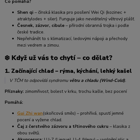
Co pomáhá?
Shen qi
– čínská klasika pro posílení Wei Qi (kozinec +
atraktylodes + siler). Funguje jako neviditelný větrový plášť.
Česnek, zázvor, cibule
– přírodní obranná trojka i podle
české tradice.
Nepřehánět to s klimatizací, ledovými nápoji a přechody
mezi vedrem a zimou.
❄️ Když už vás to chytí – co dělat?
1.
Začínající chlad – rýma, kýchání, lehký kašel
V TČM to odpovídá syndromu
větru a chladu (Wind-Cold)
.
Příznaky:
zimomřivost, bolest v krku, trochu kašle, bez pocení
Pomáhá:
Gui Zhi wan
(skořicová směs) – prohřívá, spustí jemné
pocení a vyžene chlad.
Čaj z čerstvého zázvoru a třtinového cukru
– klasika z
obou světů.
Akupresura:
LU-7 (Lieque), LI-4 (Hegu) – uvolnění plic a