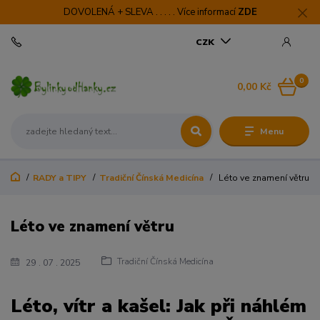
DOVOLENÁ + SLEVA . . . . . Více informací
ZDE
CZK
0
0,00 Kč
Menu
RADY a TIPY
Tradiční Čínská Medicína
Léto ve znamení větru
Léto ve znamení větru
Tradiční Čínská Medicína
29
07
2025
Léto, vítr a kašel: Jak při náhlém