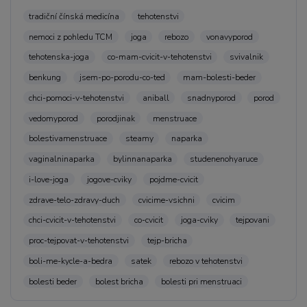
tradiční čínská medicína
tehotenstvi
nemoci z pohledu TCM
joga
rebozo
vonavyporod
tehotenska-joga
co-mam-cvicit-v-tehotenstvi
svivalnik
benkung
jsem-po-porodu-co-ted
mam-bolesti-beder
chci-pomoci-v-tehotenstvi
aniball
snadnyporod
porod
vedomyporod
porodjinak
menstruace
bolestivamenstruace
steamy
naparka
vaginalninaparka
bylinnanaparka
studenenohyaruce
i-love-joga
jogove-cviky
pojdme-cvicit
zdrave-telo-zdravy-duch
cvicime-vsichni
cvicim
chci-cvicit-v-tehotenstvi
co-cvicit
joga-cviky
tejpovani
proc-tejpovat-v-tehotenstvi
tejp-bricha
boli-me-kycle-a-bedra
satek
rebozo v tehotenstvi
bolesti beder
bolest bricha
bolesti pri menstruaci