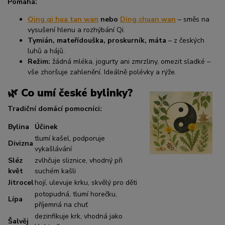
Pomáhá:
Qing qi hua tan wan
nebo
Ding chuan wan
– směs na
vysušení hlenu a rozhýbání Qi.
Tymián, mateřídouška, proskurník, máta
– z českých
luhů a hájů.
Režim:
žádná mléka, jogurty ani zmrzliny, omezit sladké –
vše zhoršuje zahlenění. Ideálně polévky a rýže.
🌿 Co umí české bylinky?
Tradiční domácí pomocníci:
Bylina
Účinek
tlumí kašel, podporuje
Divizna
vykašlávání
Sléz
zvlhčuje sliznice, vhodný při
květ
suchém kašli
Jitrocel
hojí, ulevuje krku, skvělý pro děti
potopudná, tlumí horečku,
Lípa
příjemná na chuť
dezinfikuje krk, vhodná jako
Šalvěj