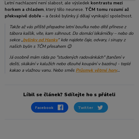
Letní nachlazení není slabost, ale výsledek
kontrastu mezi
horkem a chladem
, který tělo neunese.
TČM tomu rozumí až
překvapivě dobře
– a české bylinky jí dělají vynikající společnost.
Takže až vás příště přepadne letní bouřka nebo dítě přinese z
tábora kašlík, víte, kam sáhnout. Do domácí lékárničky – nebo do
sekce „
bylinky od Hanky
“ kde najdete čaje, odvary, i sirupy z
našich bylin s TČM přesahem 😉
Já osobně mám ráda po "studených radovánkách" (tančení v
dešti, skákání v kalužích nebo dlouhé koupání v bazénu) - teplé
kakao a vlažnou vanu. Nebo směs
Průsmyk větrné hory
...
Líbil se článek? Sdílejte ho s přáteli
Facebook
Twitter