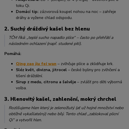
toku Qi.
Domácí tip:
zázvorová koupel nohou na noc – zahřeje
dráhy a vyžene chlad odspodu.
2.
Suchý dráždivý kašel bez hlenu
TČM říká: „teplé sucho napadlo plíce“ – často po přehřátí a
následném ochlazení (např. studené pití).
Pomáhá:
Qing zao jiu fei wan
– zvlhčuje plíce a zklidňuje krk.
Sléz květ, divizna, jitrocel
– české byliny pro zvlhčení a
tišení dráždění.
Sirup z medu, citronu a šalvěje
– zvlášť pro děti výborná
volba.
3.
Hlenovitý kašel, zahlenění, mokrý chrchel
Rozlišujeme hlen který je zelenožlutý (ať už hojné množství nebo
obtížně vykašlatelný) nebo bílý. Tento chlad „zablokoval plicní
Qi“ a vytvořil hlen.