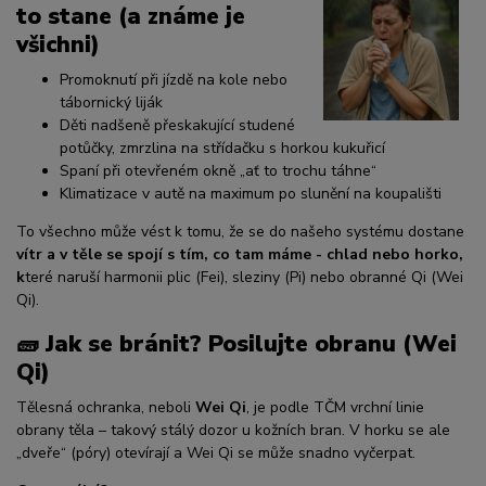
to stane (a známe je
všichni)
Promoknutí při jízdě na kole nebo
tábornický liják
Děti nadšeně přeskakující studené
potůčky, zmrzlina na střídačku s horkou kukuřicí
Spaní při otevřeném okně „ať to trochu táhne“
Klimatizace v autě na maximum po slunění na koupališti
To všechno může vést k tomu, že se do našeho systému dostane
vítr a v těle se spojí s tím, co tam máme - chlad nebo horko,
k
teré naruší harmonii plic (Fei), sleziny (Pi) nebo obranné Qi (Wei
Qi).
🧱 Jak se bránit? Posilujte obranu (Wei
Qi)
Tělesná ochranka, neboli
Wei Qi
, je podle TČM vrchní linie
obrany těla – takový stálý dozor u kožních bran. V horku se ale
„dveře“ (póry) otevírají a Wei Qi se může snadno vyčerpat.