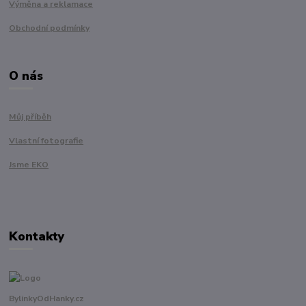
Výměna a reklamace
Obchodní podmínky
O nás
Můj příběh
Vlastní fotografie
Jsme EKO
Kontakty
BylinkyOdHanky.cz