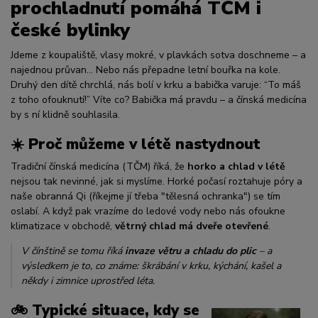
prochladnutí pomáhá TČM i
české bylinky
Jdeme z koupaliště, vlasy mokré, v plavkách sotva doschneme – a
najednou průvan... Nebo nás přepadne letní bouřka na kole.
Druhý den dítě chrchlá, nás bolí v krku a babička varuje: “To máš
z toho ofouknutí!” Víte co? Babička má pravdu – a čínská medicína
by s ní klidně souhlasila.
☀️ Proč můžeme v létě nastydnout
Tradiční čínská medicína (TČM) říká, že
horko a chlad v létě
nejsou tak nevinné, jak si myslíme. Horké počasí roztahuje póry a
naše obranná Qi (říkejme jí třeba "tělesná ochranka") se tím
oslabí. A když pak vrazíme do ledové vody nebo nás ofoukne
klimatizace v obchodě,
větrný chlad má dveře otevřené
.
V čínštině se tomu říká
invaze větru a chladu do plic
– a
výsledkem je to, co známe: škrábání v krku, kýchání, kašel a
někdy i zimnice uprostřed léta.
🚲 Typické situace, kdy se