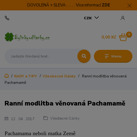
DOVOLENÁ + SLEVA . . . . . Více informací
ZDE
CZK
0
0,00 Kč
Menu
RADY a TIPY
Všeobecné články
Ranní modlitba věnovaná
Pachamamě
Ranní modlitba věnovaná Pachamamě
Všeobecné články
12
04
2017
Pachamama neboli matka Země