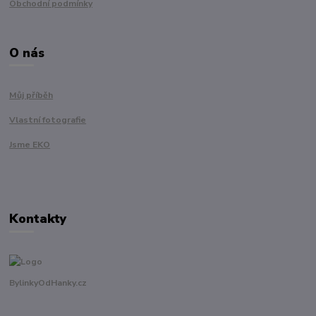
Obchodní podmínky
O nás
Můj příběh
Vlastní fotografie
Jsme EKO
Kontakty
BylinkyOdHanky.cz