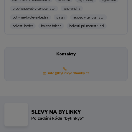
proc-tejpovat-v-tehotenstvi
tejp-bricha
boli-me-kycle-a-bedra
satek
rebozo v tehotenstvi
bolesti beder
bolest bricha
bolesti pri menstruaci
Kontakty
info@bylinkyodhanky.cz
SLEVY NA BYLINKY
Po zadání kódu "bylinky5"