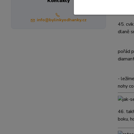
Kontakty
štítnou
info@bylinkyodhanky.cz
45.
cvi
dlaně s
pořád p
diaman
- ležím
nohy co
46.
tak
boku, h