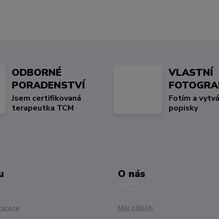
ODBORNÉ
VLASTNÍ
PORADENSTVÍ
FOTOGRA
Jsem certifikovaná
Fotím a vytvá
terapeutka TCM
popisky
u
O nás
turace
Můj příběh