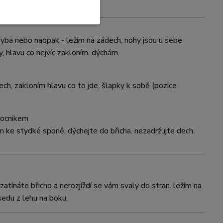
lší cvik ryba
é ryba nebo naopak - ležím na zádech, nohy jsou u sebe,
, hlavu co nejvíc zakloním. dýchám.
h, zakloním hlavu co to jde, šlapky k sobě (pozice
 ke stydké sponě. dýchejte do břicha. nezadržujte dech.
atínáte břicho a nerozjíždí se vám svaly do stran. ležím na
sedu z lehu na boku.