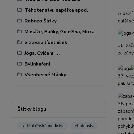
Těhotenství, napářka apod.
A další
Rebozo Šátky
další s
Masáže, Baňky, Gua-Sha, Moxa
Strava a Jídelníček
36.
zač
za zád
Jóga, Cvičení . . .
Bylinkaření
Všeobecné články
37.
vez
pak si 
38. poz
Štítky blogu
západní
porodu 
tradiční čínská medicína
tehotenstvi
pohybli
roztaho