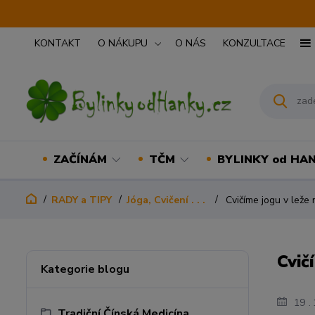
KONTAKT
O NÁKUPU
O NÁS
KONZULTACE
ZAČÍNÁM
TČM
BYLINKY od HA
RADY a TIPY
Jóga, Cvičení . . .
Cvičíme jogu v leže 
Cvič
Kategorie blogu
19
Tradiční Čínská Medicína