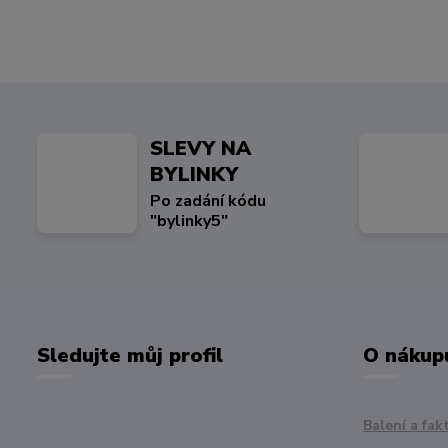
SLEVY NA
BYLINKY
Po zadání kódu
"bylinky5"
Sledujte můj profil
O nákup
Balení a fak