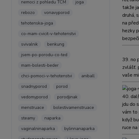
nemoci z pohledu TCM
joga
takže j
rebozo
vonavyporod
druhá, 
na před
tehotenska-joga
hezky p
co-mam-cvicit-v-tehotenstvi
bezpečí
svivalnik
benkung
jsem-po-porodu-co-ted
39.
no 
mam-bolesti-beder
zvlášť.
vaše mi
chci-pomoci-v-tehotenstvi
aniball
snadnyporod
porod
40.
dal
vedomyporod
porodjinak
jdu do 
menstruace
bolestivamenstruace
vám to 
steamy
naparka
když bu
ruce na
vaginalninaparka
bylinnanaparka