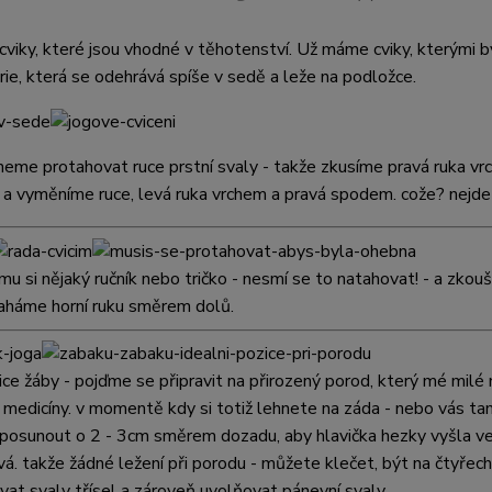
 cviky, které jsou vhodné v těhotenství. Už máme cviky, kterými 
érie, která se odehrává spíše v sedě a leže na podložce.
neme protahovat ruce prstní svaly - takže zkusíme pravá ruka vrc
y
a vyměníme ruce, levá ruka vrchem a pravá spodem. cože? nejde t
mu si nějaký ručník nebo tričko - nesmí se to natahovat! - a zkou
taháme horní ruku směrem dolů.
ice žáby - pojďme se připravit na přirozený porod, který mé mil
 medicíny. v momentě kdy si totiž lehnete na záda - nebo vás tam
posunout o 2 - 3cm směrem dozadu, aby hlavička hezky vyšla ven
vá. takže žádné ležení
při porodu - můžete klečet, být na čtyřec
vat svaly třísel a zároveň uvolňovat pánevní svaly.