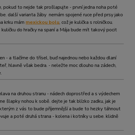
e, pokud to nejde tak prošlapujte - první jedna noha poté
ebe.
další varianta žáby
nemám spojené ruce před prsy jako
na krku mám
mexickou bolu
, což je kulička s rolničkou.
i kuličku do hračky na spaní a Mája bude mít takový pocit
ven - a tlačíme do třísel, buď najednou nebo každou dlaní
teř, hlavně však bedra. - neležte moc dlouho na zádech,
.
nu hlava na druhou stranu - nádech doprostřed a s výdechem
e šlapky nohou k sobě. dejte je tak blízko zadku, jak je
ěkterým z vás to bude příjemnější a bude to hezky táhnout
ovuje
a poté druhá strana - kolena i kotníky u sebe. klidně