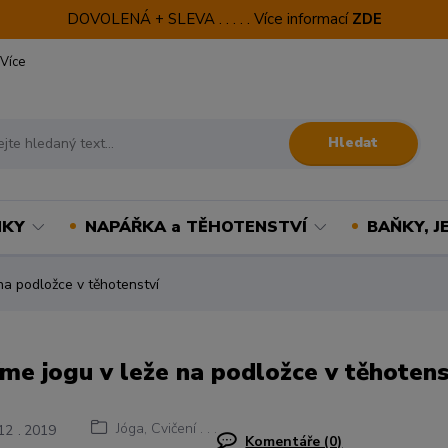
DOVOLENÁ + SLEVA . . . . . Více informací
ZDE
Více
Hledat
NKY
NAPÁŘKA a TĚHOTENSTVÍ
BAŇKY, J
na podložce v těhotenství
íme jogu v leže na podložce v těhotens
Jóga, Cvičení . . .
12
2019
Komentáře (0)