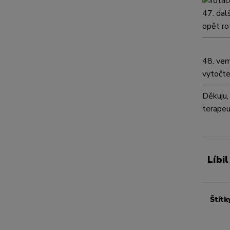
47.
dal
opět ro
48.
vem
vytočte
Děkuju,
terapeu
Líbil
Štítk