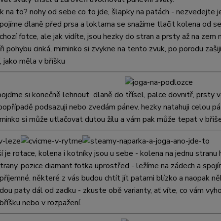
ak na to? nohy od sebe co to jde, šlapky na patách - nezvedejte j
spojíme dlaně před prsa a loktama se snažíme tlačit kolena od s
chozí fotce, ale jak vidíte, jsou hezky do stran a prsty až na zem
ři pohybu cinká, miminko si zvykne na tento zvuk, po porodu zašij
, jako měla v bříšku
pojďme si konečně lehnout
dlaně do třísel, palce dovnitř, prsty 
 popřípadě podsazuji nebo zvedám pánev. hezky natahuji celou pá
minko si může utlačovat dutou žílu a vám pak může tepat v břiše
ší je rotace, kolena i kotníky jsou u sebe - kolena na jednu stra
strany.
pozice diamant fotka uprostřed - ležíme na zádech a spojím
příjemné. některé z vás budou chtít jít patami blízko a naopak n
dou paty dál od zadku - zkuste obě varianty, ať víte, co vám vyh
 bříšku nebo v rozpažení.