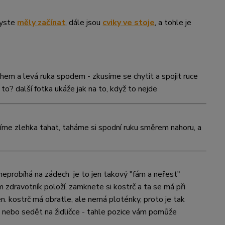
byste
měly začínat
, dále jsou
cviky ve stoje
, a tohle je
hem a levá ruka spodem - zkusíme se chytit a spojit ruce
o? další fotka ukáže jak na to, když to nejde
šíme zlehka tahat,
taháme si spodní ruku směrem nahoru,
a
é neprobíhá na zádech
je to jen takový "fám a neřest"
 zdravotník položí, zamknete si kostrč a ta se má při
. kostrč má obratle, ale nemá ploténky, proto je tak
h nebo sedět na židličce - tahle pozice vám pomůže