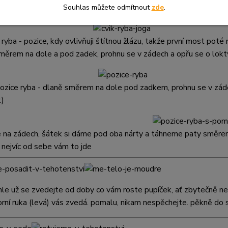
 žlázu, proto je potřeba vždy po mostu udělat proti pozici - viz da
Souhlas můžete odmítnout
zde
.
k ryba - pozice, kdy ovlivňuji štítnou žlázu, takže první most pot
měrem na dole a pod zadek, prohnu se v zádech a opřu se o lokty
ozice ryba - dlaně směrem na dole pod zadkem, prohnu se v zádec
t)
e na zádech, šátek si dáme pod oba nárty a táhneme paty směrem
 nejvíc od sebe vám to jde
hle už se zvedejte od doby co vám roste pupíček, ať zbytečně nez
orní ruka (levá) vás zvedá.
pomalu, nikam nespěchejte. pěkně do 