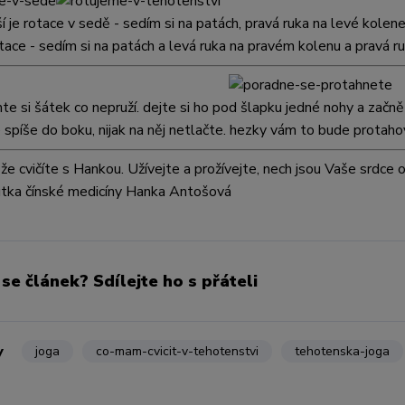
ší je rotace v sedě - sedím si na patách, pravá ruka na levé kole
tace - sedím si na patách a levá ruka na pravém kolenu a pravá r
te si šátek co nepruží. dejte si ho pod šlapku jedné nohy a zač
 spíše do boku, nijak na něj netlačte. hezky vám to bude protaho
 že cvičíte s Hankou. Užívejte a prožívejte, nech jsou Vaše srdc
tka čínské medicíny Hanka Antošová
 se článek? Sdílejte ho s přáteli
y
joga
co-mam-cvicit-v-tehotenstvi
tehotenska-joga