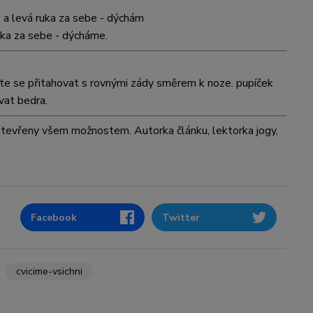
ne a levá ruka za sebe - dýchám
uka za sebe - dýcháme.
něte se přitahovat s rovnými zády směrem k noze. pupíček
vat bedra.
e otevřeny všem možnostem. Autorka článku, lektorka jogy,
Facebook
Twitter
cvicime-vsichni